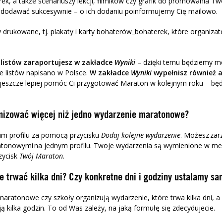
ek, a także scenariuszy lekcji, filmików czy grafik do promowania T
 dodawać sukcesywnie – o ich dodaniu poinformujemy Cię mailowo.
drukowane, tj. plakaty i karty bohaterów_bohaterek, które organiz
 listów zaraportujesz w zakładce
Wyniki
– dzięki temu będziemy mog
le listów napisano w Polsce.
W zakładce
Wyniki
wypełnisz również
a
eszcze lepiej pomóc Ci przygotować Maraton w kolejnym roku – będz
nizować więcej niż jedno wydarzenie maratonowe?
im profilu za pomocą przycisku
Dodaj kolejne wydarzenie
. Możesz zar
tonowymi na jednym profilu. Twoje wydarzenia są wymienione w men
rzycisk
Twój
Maraton
.
 trwać kilka dni? Czy konkretne dni i godziny ustalamy sa
maratonowe czy szkoły organizują wydarzenie, które trwa kilka dni, a 
ą kilka godzin. To od Was zależy, na jaką formułę się zdecydujecie.