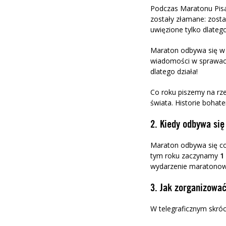
Podczas Maratonu Pisa
zostały złamane
: zost
uwięzione tylko dlateg
Maraton
odbywa
się w
wiadomości w sprawach
dlatego działa!
Co
roku piszemy na rz
świata.
Histori
e
b
ohate
2. Kiedy odbywa się
Maraton odbywa się co
tym roku zaczynamy
1
wydarzenie maratonowe 
3. Jak zorganizowa
W telegraficznym skróc