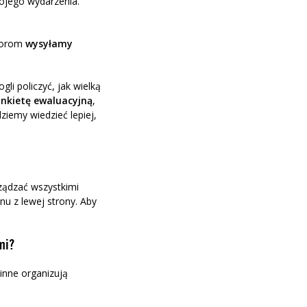
wojego wydarzenia.
atorom
wysyłamy
li policzyć, jak wielką
nkietę ewaluacyjną
,
iemy wiedzieć lepiej,
ządzać wszystkimi
u z lewej strony. Aby
mi?
inne organizują