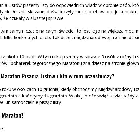
nia Listów piszemy listy do odpowiednich władz w obronie osób, kt
ały niesłusznie skazane, doświadczyły tortur, pozbawiono je kontaktu
o, że
działały
w słusznej sprawie
.
 tym samym czasie na całym świecie i to jest jego największa moc
: 
 kilku konkretnych os
ób.
Tak dużej, międzyn
arodowej akcji nie da s
ecz około 10 osób. W tym roku piszemy w sprawie 5 osób z różnych 
rów i
bohater
ek
tegorocznego
Maratonu znajdziesz
na stronie główn
 Maraton Pisania Listów i kto w nim uczestniczy?
 roku w okolicach 10 grudnia, kiedy obchodzimy Mi
ę
dzynarodowy Dz
 grudnia
a kończymy
14
grudnia
. W akcji może wziąć udział każdy z
lub samodzielnie pisząc listy.
ć Maraton?
ie: