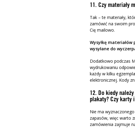
11. Czy materiały 
Tak – te materiały, któ
zamówić na swoim prof
Cię mailowo.
Wysyłkę materiałów p
wysyłane do wyczerpa
Dodatkowo podczas Mara
wydrukowaniu odpowiedn
każdy w kilku egzempl
elektronicznej. Kody zn
12. Do kiedy należy
plakaty? Czy karty
Nie ma wyznaczonego t
zapasów, więc warto z
zamówienia zajmuje nam