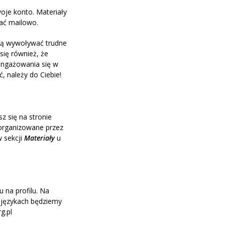
oje konto. Materiały
ać mailowo.
ogą wywoływać trudne
się również, że
angażowania się w
, należy do Ciebie!
sz się na stronie
 organizowane przez
w sekcji
Materiały
u
 na profilu. Na
h językach będziemy
g.pl