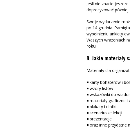
Jeśli nie znacie jeszcz
doprecyzować później.
Swoje wydarzenie możec
po 14 grudnia. Pamięta
wypełnieniu ankiety ew
Waszych wrażeniach n
roku
.
8. Jakie materiały 
Materiały dla organiza
◾ karty bohaterów i bo
◾ wzory listów
◾ wskazówki do wiadom
◾ materiały graficzne 
◾ plakaty i ulotki
◾ scenariusze lekcji
◾ prezentacje
◾ oraz inne przydatne m