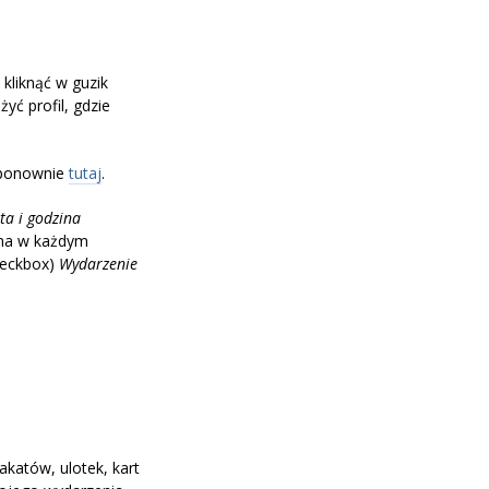
 kliknąć w guzik
yć profil, gdzie
 ponownie
tutaj
.
ta i godzina
na w każdym
heckbox)
Wydarzenie
katów, ulotek, kart