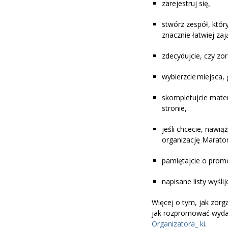
zarejestruj się,
stwórz zespół, któr
znacznie łatwiej za
zdecydujcie, czy zor
wybierzcie miejsca, 
skompletujcie mater
stronie,
jeśli chcecie, nawi
organizację Marato
pamiętajcie o promo
napisane listy wyśli
Więcej o tym, jak zorg
jak rozpromować wydar
Organizatora_ ki
.