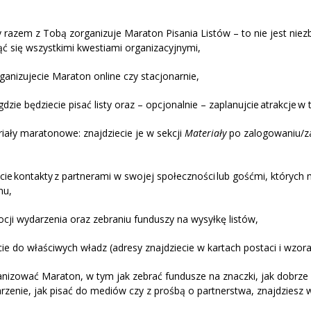
y razem z Tobą zorganizuje Maraton Pisania Listów – to nie jest niezb
jąć się wszystkimi kwestiami organizacyjnymi,
ganizujecie Maraton online czy stacjonarnie,
gdzie będziecie pisać listy oraz – opcjonalnie – zaplanujcie atrakcje w
iały maratonowe: znajdziecie je w sekcji
Materiały
po zalogowaniu/za
ążcie kontakty z partnerami w swojej społeczności lub gośćmi, któryc
nu,
cji wydarzenia oraz zebraniu funduszy na wysyłkę listów,
jcie do właściwych władz (adresy znajdziecie w kartach postaci i wzora
anizować Maraton, w tym jak zebrać fundusze na znaczki, jak dobrze 
zenie, jak pisać do mediów czy z prośbą o partnerstwa, znajdziesz