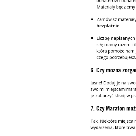
bohaterów i bohater
Materiały będziemy
Zamówisz materiały 
bezpłatnie
.
Liczbę napisanych
siłę mamy razem i i
która pomoże nam j
czego potrzebujesz.
6. Czy można zorga
Jasne! Dodaj je na swo
swoimi miejscami mara
je zobaczyć kliknij w p
7. Czy Maraton może
Tak. Niektóre miejsca 
wydarzenia, które trwaj