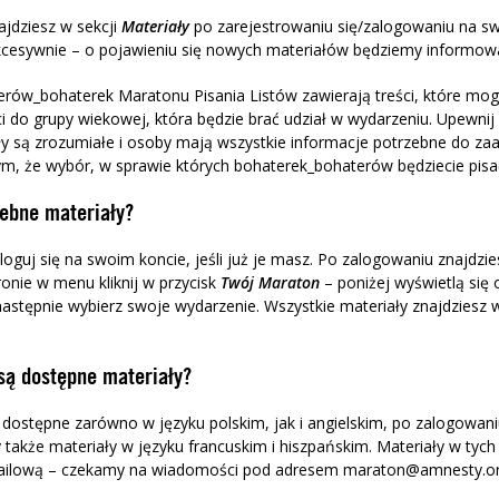
ajdziesz w sekcji
Materiały
po zarejestrowaniu się/zalogowaniu na sw
cesywnie – o pojawieniu się nowych materiałów będziemy informow
erów_bohaterek Maratonu Pisania Listów zawierają treści, które m
i do grupy wiekowej, która będzie brać udział w wydarzeniu. Upewnij 
y są zrozumiałe i osoby mają wszystkie informacje potrzebne do za
tym, że wybór, w sprawie których bohaterek_bohaterów będziecie pisać
zebne materiały?
zaloguj się na swoim koncie, jeśli już je masz. Po zalogowaniu znajdzie
ronie w menu kliknij w przycisk
Twój
Maraton
– poniżej wyświetlą się
następnie wybierz swoje wydarzenie. Wszystkie materiały znajdziesz 
są dostępne materiały?
 dostępne zarówno w języku polskim, jak i angielskim, po zalogowaniu
także materiały w języku francuskim i hiszpańskim. Materiały w tyc
mailową – czekamy na wiadomości pod adresem maraton@amnesty.or