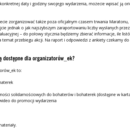
e konkretnej daty i godziny swojego wydarzenia, możecie wpisać ją orie
ie zorganizować także poza oficjalnym czasem trwania Maratonu, tj
jcie jednak o jak najszybszym zaraportowaniu liczby wysłanych przez 
aluacyjnej
– do połowy stycznia będziemy zbierać informacje, ile list
a temat
przebie
gu
akcji
. Na raport i odpowiedzi z ankiety czekamy d
są dostępne dla organizatorów_ek?
torów_ek to:
haterek
ości solidarnościowych do bohaterów i bohaterek (dostępne w karta
i wideo do promocji wydarzenia
ateriały.