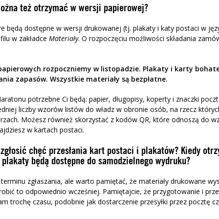
można też otrzymać w wersji papierowej?
re będą dostępne w wersji drukowanej (tj. plakaty i katy postaci w j
ilu w zakładce
Materiały
. O rozpoczęciu możliwości składania zam
apierowych rozpoczniemy w listopadzie. Plakaty i karty bohat
nia zapasów. Wszystkie materiały są bezpłatne.
tonu potrzebne Ci będą: papier, długopisy, koperty i znaczki pocz
iej liczby wzorów listów do władz w obronie osób, na rzecz których
arzach. Możesz również skorzystać z kodów QR, które odnoszą do wz
ajdziesz w kartach postaci.
 zgłosić chęć przesłania kart postaci i plakatów? Kiedy otr
 i plakaty będą dostępne do samodzielnego wydruku?
erminu zgłaszania, ale warto pamiętać, że materiały drukowane wy
robić to odpowiednio wcześniej. Pamiętajcie, że przygotowanie i pr
 trochę czasu, podobnie jak dostarczenie przesyłki przez pocztę czy