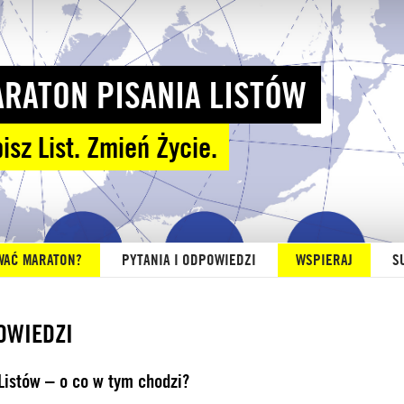
RATON PISANIA LISTÓW
isz List. Zmień Życie.
WAĆ MARATON?
PYTANIA I ODPOWIEDZI
WSPIERAJ
S
OWIEDZI
Listów – o co w tym chodzi?