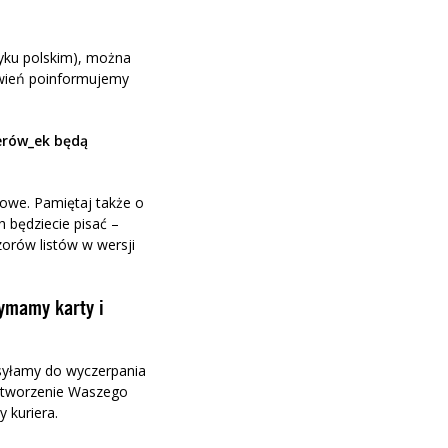
ęzyku polskim), można
ówień poinformujemy
erów_ek będą
towe. Pamiętaj także o
 będziecie pisać –
orów listów w wersji
zymamy karty i
syłamy do wyczerpania
zetworzenie Waszego
 kuriera.