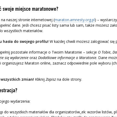
ać swoje miejsce maratonowe?
na naszej stronie internetowej (
maraton.amnesty.org.pl
) – wystarczy
ypełnić dane. Jeśli chcesz pisać listy sama lub sam, także możesz założ
do wszystkich materiałów.
 hasła do swojego profilu!
W każdej chwili możesz zalogować się
upełnij pozostałe informacje o Twoim Maratonie – sekcje
O Tobie
,
Da
ie się wydarzenie
oraz
Dodatkowe informacje o Maratonie
. Dane moż
li organizujesz Maraton online, zaznacz odpowiednie pole wyboru (c
 wszystkich zmian!
Kliknij
Zapisz
na dole strony.
estracja?
ojego wydarzenia:
p do wszystkich materiałów dla organizatorów_ek: wzorów listów, pla