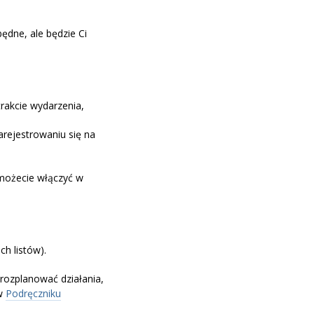
ędne, ale będzie Ci
 trakcie wydarzenia,
rejestrowaniu się na
h możecie włączyć w
ch listów).
rozplanować działania,
 w
Podręczniku