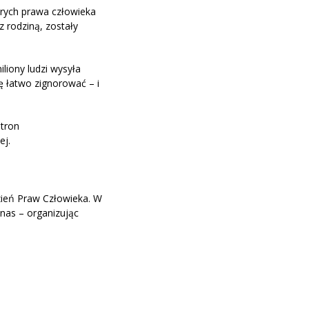
órych prawa człowieka
 z rodziną,
zostały
miliony ludzi wysyła
ię łatwo zignorować – i
stron
ej
.
ień Praw Człowieka. W
 nas – organizując